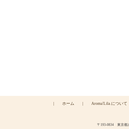
ご
|
ホーム
|
Aroma'Lila.について
〒193-0834 東