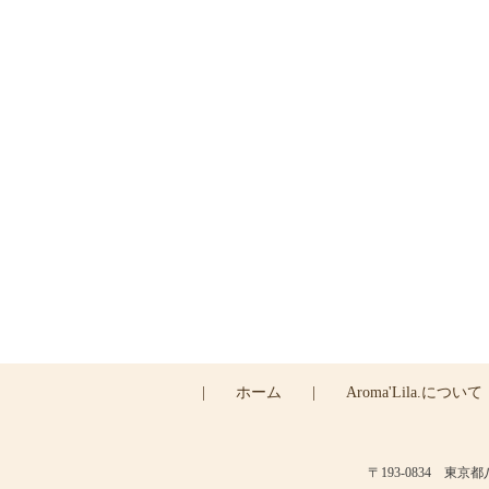
ご
|
ホーム
|
Aroma'Lila.について
〒193-0834 東