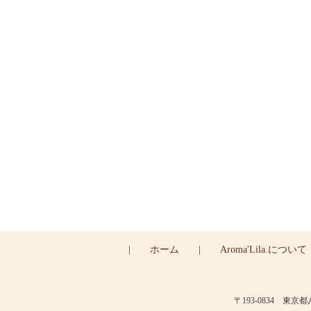
ご
|
ホーム
|
Aroma'Lila.について
〒193-0834 東